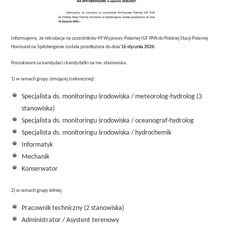
Informujemy, że rekrutacja na uczestników 49.Wyprawy Polarnej IGF PAN do Polskiej Stacji Polarnej
Hornsund na Spitsbergenie została przedłużona do dnia
16 stycznia 2026
.
Poszukiwani sa kandydaci i kandydatki na nw. stanowiska:
1) w ramach grupy zimującej (całorocznej):
Specjalista ds. monitoringu środowiska / meteorolog-hydrolog (3
stanowiska)
Specjalista ds. monitoringu środowiska / oceanograf-hydrolog
Specjalista ds. monitoringu środowiska / hydrochemik
Informatyk
Mechanik
Konserwator
2) w ramach grupy letniej:
Pracownik techniczny (2 stanowiska)
Administrator / Asystent terenowy