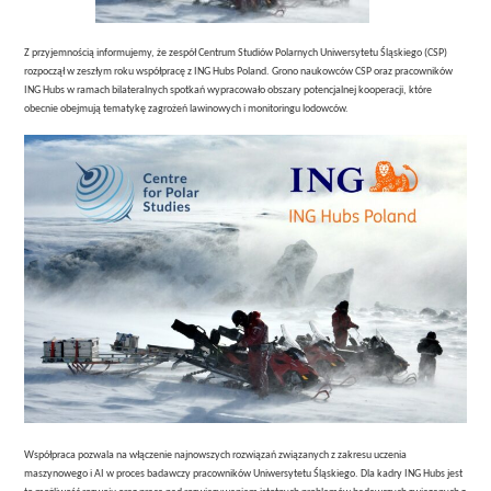
Z przyjemnością informujemy, że zespół Centrum Studiów Polarnych Uniwersytetu Śląskiego (CSP)
rozpoczął w zeszłym roku współpracę z ING Hubs Poland. Grono naukowców CSP oraz pracowników
ING Hubs w ramach bilateralnych spotkań wypracowało obszary potencjalnej kooperacji, które
obecnie obejmują tematykę zagrożeń lawinowych i monitoringu lodowców.
Współpraca pozwala na włączenie najnowszych rozwiązań związanych z zakresu uczenia
maszynowego i AI w proces badawczy pracowników Uniwersytetu Śląskiego. Dla kadry ING Hubs jest