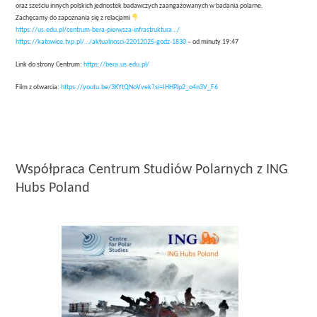
oraz sześciu innych polskich jednostek badawczych zaangażowanych w badania polarne.
Zachęcamy do zapoznania się z relacjami
https://us.edu.pl/centrum-bera-pierwsza-infrastruktura…/
https://katowice.tvp.pl/…/aktualnosci-22012025-godz-1830
– od minuty 19:47
Link do strony Centrum:
https://bera.us.edu.pl/
Film z otwarcia:
https://youtu.be/3KYtQNoVvek?si=IHHPJp2_o4n3V_F6
Współpraca Centrum Studiów Polarnych z ING
Hubs Poland