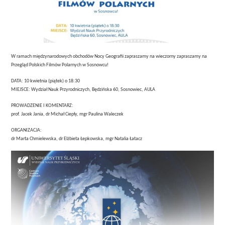
W ramach międzynarodowych obchodów
Nocy Geografii
zapraszamy na wieczorny zapraszamy na
Przegląd Polskich Filmów Polarnych w Sosnowcu!
DATA:
10 kwietnia (piątek) o 18:30
MIEJSCE:
Wydział Nauk Przyrodniczych,
Będzińska 60, Sosnowiec, AULA
PROWADZENIE I KOMENTARZ:
prof. Jacek Jania, dr Michał Ciepły, mgr Paulina Waleczek
ORGANIZACJA:
dr Marta Chmielewska, dr Elżbieta Łepkowska, mgr Natalia Łatacz