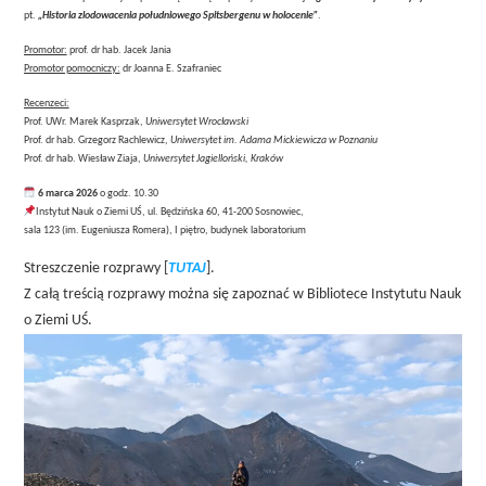
pt.
„Historia zlodowacenia południowego Spitsbergenu w holocenie”
.
Promotor:
prof. dr hab. Jacek Jania
Promotor pomocniczy:
dr Joanna E. Szafraniec
Recenzeci:
Prof. UWr. Marek Kasprzak,
Uniwersytet Wrocławski
Prof. dr hab. Grzegorz Rachlewicz,
Uniwersytet im. Adama Mickiewicza w Poznaniu
Prof. dr hab. Wiesław Ziaja,
Uniwersytet Jagielloński, Kraków
6 marca 2026
o godz. 10.30
Instytut Nauk o Ziemi UŚ, ul. Będzińska 60, 41-200 Sosnowiec,
sala 123 (im. Eugeniusza Romera), I piętro, budynek laboratorium
Streszczenie rozprawy [
TUTAJ
].
Z całą treścią rozprawy można się zapoznać w Bibliotece Instytutu Nauk
o Ziemi UŚ.