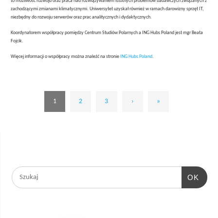
to możliwość rozwoju oraz praca nad rozwiązywaniem istotnych problemów badawczych związanych z
zachodzącymi zmianami klimatycznymi. Uniwersytet uzyskał również w ramach darowizny sprzęt IT,
niezbędny do rozwoju serwerów oraz prac analitycznych i dydaktycznych.
Koordynatorem współpracy pomiędzy Centrum Studiów Polarnych a ING Hubs Poland jest mgr Beata
Fojcik.
Więcej informacji o współpracy można znaleźć na stronie
ING Hubs Poland
.
1
2
3
›
»
OK