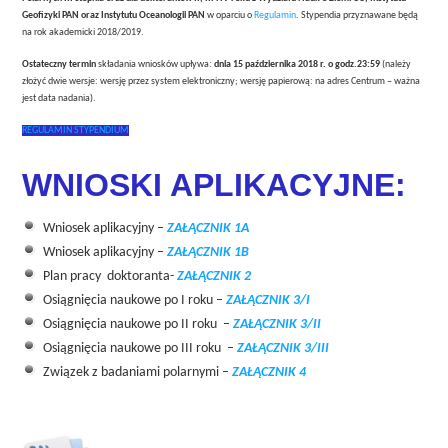
Geofizyki PAN oraz Instytutu Oceanologii PAN
w oparciu o
Regulamin
. Stypendia przyznawane będą
na rok akademicki 2018/2019.
Ostateczny termin
składania wniosków upływa:
dnia 15 października 2018 r. o godz.23:59
(należy
złożyć dwie wersje: wersję przez system elektroniczny; wersję papierową: na adres Centrum – ważna
jest data nadania).
REGULAMIN STYPENDIUM
WNIOSKI APLIKACYJNE:
Wniosek aplikacyjny –
ZAŁĄCZNIK 1A
Wniosek aplikacyjny –
ZAŁĄCZNIK 1B
Plan pracy doktoranta-
ZAŁĄCZNIK 2
Osiągnięcia naukowe po I roku –
ZAŁĄCZNIK 3/I
Osiągnięcia naukowe po II roku –
ZAŁĄCZNIK 3/II
Osiągnięcia naukowe po III roku –
ZAŁĄCZNIK 3/III
Związek z badaniami polarnymi –
ZAŁĄCZNIK 4
.