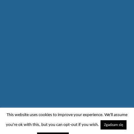
This website uses cookies to improve your experience. We'll assume
you're ok with this, but you can opt-out if you wish.
Zgadzam się
Centrum Studiów Polarnych / Centre for Polar Studies
| Oparte na
Mantra
&