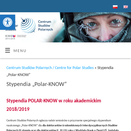
Otwórz pasek narzędzi
MENU
Centrum Studiów Polarnych / Centre for Polar Studies
» Stypendia
„Polar-KNOW”
Stypendia „Polar-KNOW”
Stypendia POLAR-KNOW w roku akademickim
2018/2019
Centrum Studiów Polarnych ogłasza nabór wniosków o przyznanie specjalnego stypendium
naukowego „Polar-KNOW” dla
dla doktorantów środowiskowych Interdyscyplinarnych Studiów
Polarnych III stopnia oraz dla doktorantów II, III i IV roku z Wydziału Nauk o Ziemi UŚ, Instytutu