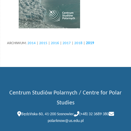
ARCHIWUM:
2014
|
2015
|
2016
|
2017
|
2018
|
2019
Centrum Studiów Polarnych / Centre for Polar
Studies
Będzińska 60, 41-200 Sosnowiec
(+48) 32 3689 380
polarknow@us.edu.pl