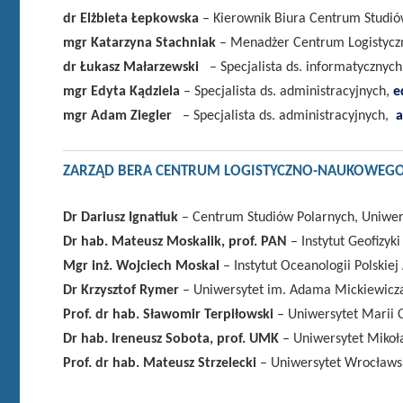
dr Elżbieta Łepkowska
– Kierownik Biura Centrum Studió
mgr Katarzyna Stachniak
– Menadżer Centrum Logistyc
dr Łukasz Małarzewski
– Specjalista ds. informatycznych
mgr Edyta Kądziela
– Specjalista ds. administracyjnych,
e
mgr Adam Ziegler
– Specjalista ds. administracyjnych,
a
ZARZĄD BERA CENTRUM LOGISTYCZNO-NAUKOWEG
Dr Dariusz Ignatiuk
– Centrum Studiów Polarnych, Uniwers
Dr hab. Mateusz Moskalik, prof. PAN
– Instytut Geofizyk
Mgr inż. Wojciech Moskal
– Instytut Oceanologii Polskie
Dr Krzysztof Rymer
– Uniwersytet im. Adama Mickiewicz
Prof. dr hab. Sławomir Terpiłowski
– Uniwersytet Marii C
Dr hab. Ireneusz Sobota, prof. UMK
– Uniwersytet Mikoł
Prof. dr hab. Mateusz Strzelecki
– Uniwersytet Wrocławs