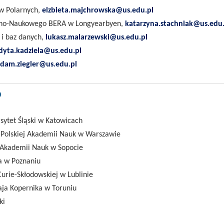
w Polarnych,
elzbieta.majchrowska@us.edu.pl
zno-Naukowego BERA w Longyearbyen,
katarzyna.stachniak@us.edu.
 i baz danych,
lukasz.malarzewski@us.edu.pl
dyta.kadziela@us.edu.pl
dam.ziegler@us.edu.pl
O
ytet Śląski w Katowicach
i Polskiej Akademii Nauk w Warszawie
j Akademii Nauk w Sopocie
a w Poznaniu
urie-Skłodowskiej w Lublinie
aja Kopernika w Toruniu
ki