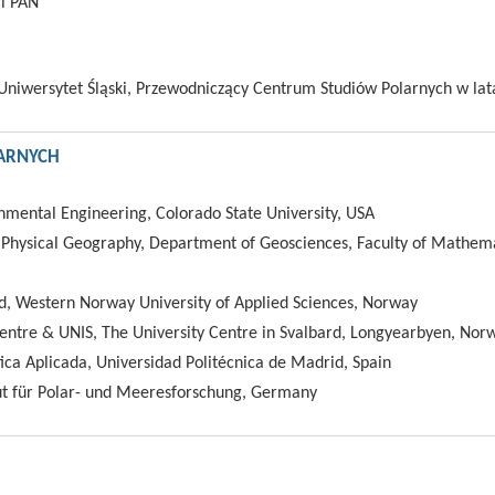
ii PAN
 Uniwersytet Śląski, Przewodniczący Centrum Studiów Polarnych w la
ARNYCH
nmental Engineering, Colorado State University, USA
 Physical Geography, Department of Geosciences, Faculty of Mathema
rd, Western Norway University of Applied Sciences, Norway
ntre & UNIS, The University Centre in Svalbard, Longyearbyen, Nor
a Aplicada, Universidad Politécnica de Madrid, Spain
tut für Polar- und Meeresforschung, Germany