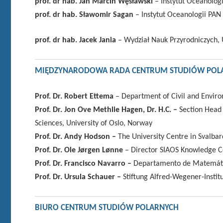
prof. dr hab. Jan Marcin Węsławski
– Instytut Oceanolog
prof. dr hab. Sławomir Sagan
– Instytut Oceanologii PAN
prof. dr hab.
Jacek Jania
– Wydział Nauk Przyrodniczych,
MIĘDZYNARODOWA RADA CENTRUM STUDIÓW POL
Prof. Dr. Robert Ettema
– Department of Civil and Enviro
Prof. Dr. Jon Ove Methlie Hagen, Dr. H.C. –
Section Head
Sciences, University of Oslo, Norway
Prof. Dr. Andy Hodson –
The University Centre in Svalba
Prof. Dr. Ole Jørgen Lønne
– Director SIAOS Knowledge Ce
Prof. Dr. Francisco Navarro –
Departamento de Matemátic
Prof. Dr. Ursula Schauer –
Stiftung Alfred-Wegener-Insti
BIURO CENTRUM STUDIÓW POLARNYCH