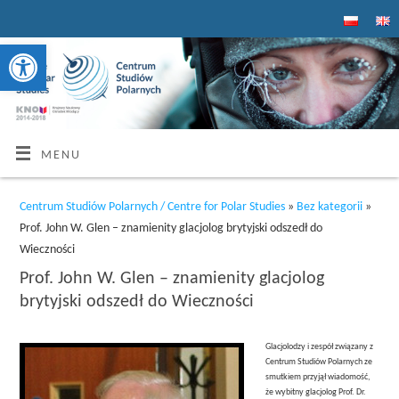
Otwórz pasek narzędzi
MENU
Centrum Studiów Polarnych / Centre for Polar Studies
»
Bez kategorii
»
Prof. John W. Glen – znamienity glacjolog brytyjski odszedł do
Wieczności
Prof. John W. Glen – znamienity glacjolog
brytyjski odszedł do Wieczności
Glacjolodzy i zespół związany z
Centrum Studiów Polarnych ze
smutkiem przyjął wiadomość,
że wybitny glacjolog Prof. Dr.