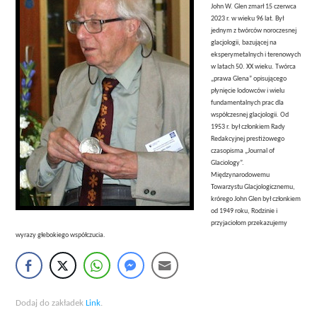
John W. Glen zmarł 15 czerwca
2023 r. w wieku 96 lat. Był
jednym z twórców noroczesnej
glacjologii, bazującej na
eksperymetalnych i terenowych
w latach 50. XX wieku. Twórca
„prawa Glena” opisującego
płynięcie lodowców i wielu
fundamentalnych prac dla
współczesnej glacjologii. Od
1953 r. był członkiem Rady
Redakcyjnej prestiżowego
czasopisma „Journal of
Glaciology”.
Międzynarodowemu
Towarzystu Glacjologicznemu,
krórego John Glen był członkiem
od 1949 roku, Rodzinie i
przyjaciołom przekazujemy
wyrazy głebokiego współczucia.
Dodaj do zakładek
Link
.